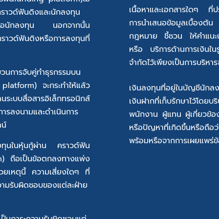
เนื้อหาและเอกสารใดๆ ที่ป
ู้คราวด์ฟันดิงและนักลงทุน
การนำเสนอข้อมูลเบื้องต้น
ดิงต่อนักลงทุน นอกจากนั้น
กฎหมาย ชี้ชวน ให้คำแนะนำเ
คราวด์ฟันดิงหรือการลงทุนที่
หรือ บริการด้านการเงินใน
จำกัดไว้เพียงเป็นการบริหารจ
บวนการจับคู่ทำธุรกรรมบน
latform) จะกระทำให้แล้ว
เงินลงทุนที่อยู่ในบัญชีนักลง
นระบบสื่อสารอิเล็กทรอนิกส์
เงินฝากที่เก็บรักษาไว้โดย
ับการลงนามและดำเนินการ
พนักงาน ผู้แทน ผู้เกี่ยวข
น์
หรือปัญหาที่เกิดขึ้นหรือถื
พร้อมหรือจากการเผยแพร่ข้อ
ทุนในหุ้นกู้ผ่าน คราวด์ฟัน
 ถือเป็นข้อตกลงทางแพ่ง
วยเหตุนี้ ความเสี่ยงใดๆ ที่
วามรับผิดชอบของแต่ละฝ่าย
อเป็นภาระความรับผิดชอบแต่