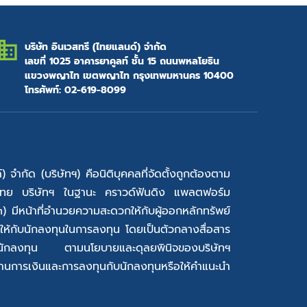
บริษัท อินเวสทรี (ไทยแลนด์) จำกัด
เลขที่ 1025 อาคารยาคูลท์ ชั้น 15 ถนนพหลโยธิน
แขวงพญาไท เขตพญาไท กรุงเทพมหานคร 10400
โทรศัพท์: 02-619-8099
) จำกัด (บริษัทฯ) คือนิติบุคคลที่จัดตั้งถูกต้องตาม
ไทย บริษัทฯ ในฐานะ คราวด์ฟันดิง แพลตฟอร์ม
มีหน้าที่อำนวยความสะดวกให้กับผู้ออกหลักทรัพย์
ละให้กับนักลงทุนในการลงทุน โดยเป็นตัวกลางสื่อสาร
กับนักลงทุน ตามนโยบายและดุลยพินิจของบริษัทฯ
ด้านการเงินและการลงทุนกับนักลงทุนหรือให้คำแนะนำ