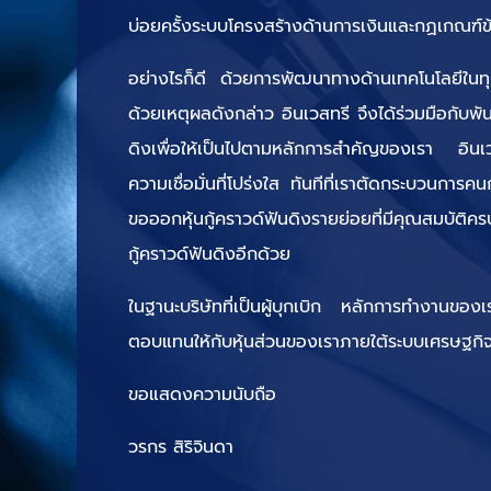
บ่อยครั้งระบบโครงสร้างด้านการเงินและกฏเกณฑ์ข้
อย่างไรก็ดี ด้วยการพัฒนาทางด้านเทคโนโลยีในทุกวัน
ด้วยเหตุผลดังกล่าว อินเวสทรี จึงได้ร่วมมือกับพ
ดิงเพื่อให้เป็นไปตามหลักการสำคัญของเรา อินเวส
ความเชื่อมั่นที่โปร่งใส ทันทีที่เราตัดกระบวนการ
ขอออกหุ้นกู้คราวด์ฟันดิงรายย่อยที่มีคุณสมบัติคร
กู้คราวด์ฟันดิงอีกด้วย
ในฐานะบริษัทที่เป็นผู้บุกเบิก หลักการทำงานของ
ตอบแทนให้กับหุ้นส่วนของเราภายใต้ระบบเศรษฐกิ
ขอแสดงความนับถือ
วรกร สิริจินดา