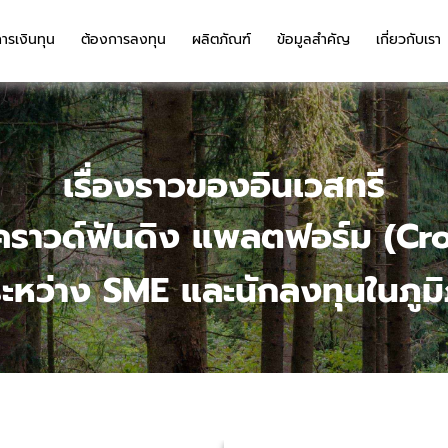
ารเงินทุน
ต้องการลงทุน
ผลิตภัณฑ์
ข้อมูลสำคัญ
เกี่ยวกับเรา
เรื่องราวของอินเวสทรี
บิก คราวด์ฟันดิง แพลตฟอร์ม (
่ระหว่าง SME และนักลงทุนในภูม